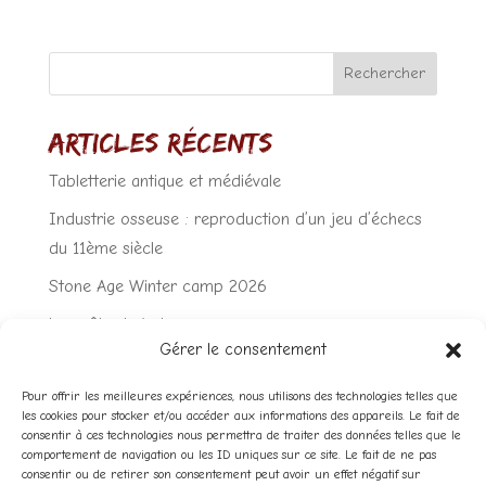
Rechercher
Articles récents
Tabletterie antique et médiévale
Industrie osseuse : reproduction d’un jeu d’échecs
du 11ème siècle
Stone Age Winter camp 2026
La quête du jade
Gérer le consentement
Du cuir rouge à la préhistoire?
Pour offrir les meilleures expériences, nous utilisons des technologies telles que
Commentaires récents
les cookies pour stocker et/ou accéder aux informations des appareils. Le fait de
consentir à ces technologies nous permettra de traiter des données telles que le
comportement de navigation ou les ID uniques sur ce site. Le fait de ne pas
Aucun commentaire à afficher.
consentir ou de retirer son consentement peut avoir un effet négatif sur