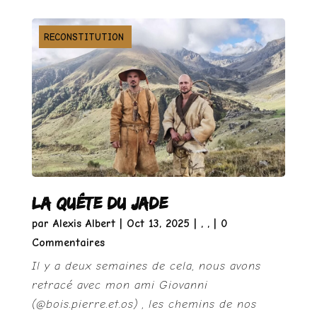
EXPÉRIMENTATION
PRÉHISTOIRE
RECONSTITUTION
La quête du jade
par
Alexis Albert
|
Oct 13, 2025
|
,
,
| 0
Commentaires
Il y a deux semaines de cela, nous avons
retracé avec mon ami Giovanni
(@bois.pierre.et.os) , les chemins de nos