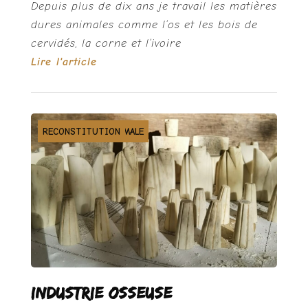
Depuis plus de dix ans je travail les matières
dures animales comme l’os et les bois de
cervidés, la corne et l’ivoire
Lire l'article
MATIÈRE DURE ANIMALE
MOYEN-ÂGE
RECONSTITUTION
Industrie osseuse :