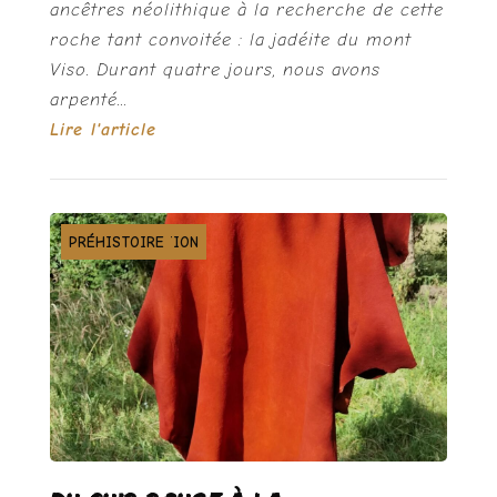
ancêtres néolithique à la recherche de cette
roche tant convoitée : la jadéite du mont
Viso. Durant quatre jours, nous avons
arpenté...
Lire l'article
EXPÉRIMENTATION
PRÉHISTOIRE