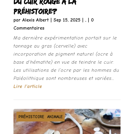
Du cuir rouge à la
préhistoire?
par
Alexis Albert
|
Sep 15, 2025
|
,
| 0
Commentaires
Ma dernière expérimentation portait sur le
tannage au gras (cervelle) avec
incorporation de pigment naturel (ocre à
base d'hématite) en vue de teindre le cuir.
Les utilisations de l’ocre par les hommes du
Paléolithique sont nombreuses et variées...
Lire l'article
MATIÈRE DURE ANIMALE
PRÉHISTOIRE