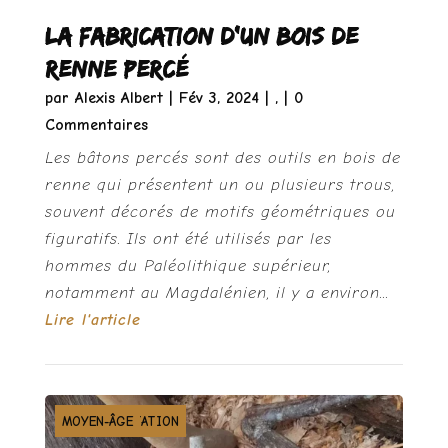
La fabrication d’un bois de
renne percé
par
Alexis Albert
|
Fév 3, 2024
|
,
| 0
Commentaires
Les bâtons percés sont des outils en bois de
renne qui présentent un ou plusieurs trous,
souvent décorés de motifs géométriques ou
figuratifs. Ils ont été utilisés par les
hommes du Paléolithique supérieur,
notamment au Magdalénien, il y a environ...
Lire l'article
ANTIQUITÉ
EXPÉRIMENTATION
MOYEN-ÂGE