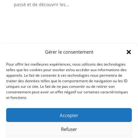
passé et de découvrir les...
Aucun résultat
Gérer le consentement
La page demandée est introuvable. Essayez d'affiner
votre recherche ou utilisez le panneau de navigation
Pour offrir les meilleures expériences, nous utilisons des technologies
ci-dessus pour localiser l'article.
telles que les cookies pour stocker et/ou accéder aux informations des
appareils. Le fait de consentir à ces technologies nous permettra de
traiter des données telles que le comportement de navigation ou les ID
uniques sur ce site. Le fait de ne pas consentir ou de retirer son
consentement peut avoir un effet négatif sur certaines caractéristiques
et fonctions.
Accepter
Mentions légales
Plan du site
Refuser
Politique de cookies (UE)