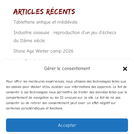
Articles récents
Tabletterie antique et médiévale
Industrie osseuse : reproduction d’un jeu d’échecs
du 11ème siècle
Stone Age Winter camp 2026
La quête du jade
Gérer le consentement
Du cuir rouge à la préhistoire?
Pour offrir les meilleures expériences, nous utilisons des technologies telles que
Commentaires récents
les cookies pour stocker et/ou accéder aux informations des appareils. Le fait de
consentir à ces technologies nous permettra de traiter des données telles que le
comportement de navigation ou les ID uniques sur ce site. Le fait de ne pas
Aucun commentaire à afficher.
consentir ou de retirer son consentement peut avoir un effet négatif sur
certaines caractéristiques et fonctions.
Accepter
Mentions légales
Plan du site